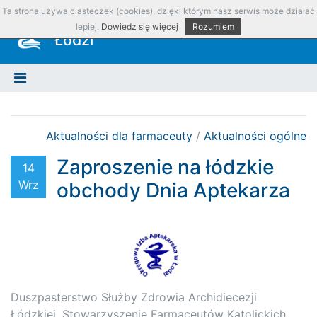
Ta strona używa ciasteczek (cookies), dzięki którym nasz serwis może działać
Okręgowa Izba Aptekarska w
lepiej.
Dowiedz się więcej
Rozumiem
Łodzi
Aktualności dla farmaceuty
/
Aktualności ogólne
Zaproszenie na łódzkie
14
Wrz
obchody Dnia Aptekarza
Duszpasterstwo Służby Zdrowia Archidiecezji
Łódzkiej, Stowarzyszenie Farmaceutów Katolickich