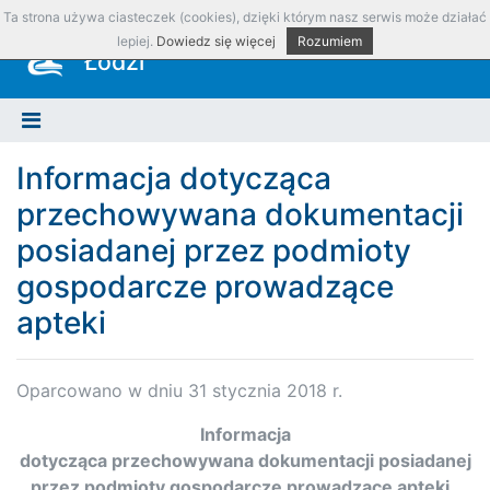
Ta strona używa ciasteczek (cookies), dzięki którym nasz serwis może działać
Okręgowa Izba Aptekarska w
lepiej.
Dowiedz się więcej
Rozumiem
Łodzi
Informacja dotycząca
przechowywana dokumentacji
posiadanej przez podmioty
gospodarcze prowadzące
apteki
Oparcowano w dniu 31 stycznia 2018 r.
Informacja
dotycząca przechowywana dokumentacji posiadanej
przez podmioty gospodarcze prowadzące apteki .