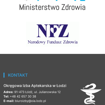
KONTAKT
Okręgowa Izba Aptekarska w Łodzi
Adres:
91-473 Łódź, ul. Julianowska 12
Tel:
+48 42 657 30 38
E-mail:
biuroizby@oia.lodz.pl