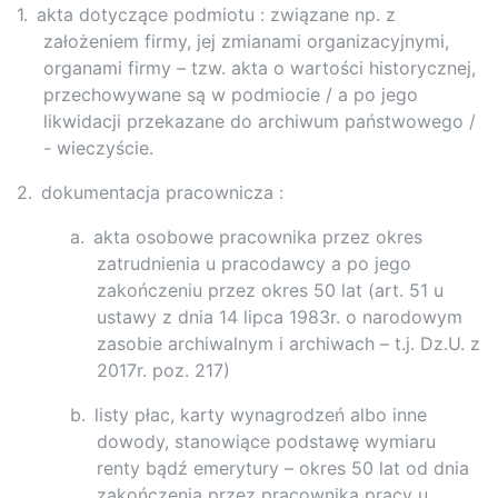
1.
akta dotyczące podmiotu : związane np. z
założeniem firmy, jej zmianami organizacyjnymi,
organami firmy – tzw. akta o wartości historycznej,
przechowywane są w podmiocie / a po jego
likwidacji przekazane do archiwum państwowego /
- wieczyście.
2.
dokumentacja pracownicza :
a.
akta osobowe pracownika przez okres
zatrudnienia u pracodawcy a po jego
zakończeniu przez okres 50 lat (art. 51 u
ustawy z dnia 14 lipca 1983r. o narodowym
zasobie archiwalnym i archiwach – t.j. Dz.U. z
2017r. poz. 217)
b.
listy płac, karty wynagrodzeń albo inne
dowody, stanowiące podstawę wymiaru
renty bądź emerytury – okres 50 lat od dnia
zakończenia przez pracownika pracy u