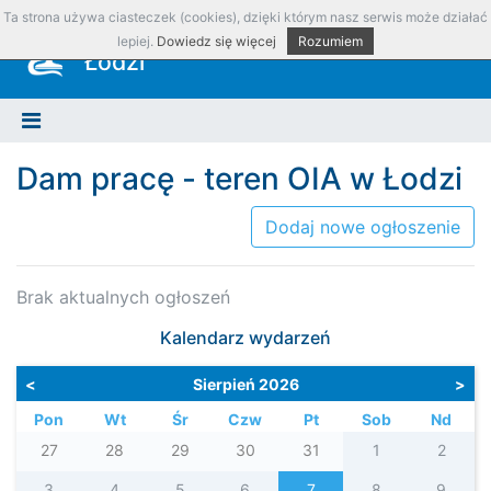
Ta strona używa ciasteczek (cookies), dzięki którym nasz serwis może działać
Okręgowa Izba Aptekarska w
lepiej.
Dowiedz się więcej
Rozumiem
Łodzi
Dam pracę - teren OIA w Łodzi
Dodaj nowe ogłoszenie
Brak aktualnych ogłoszeń
Kalendarz wydarzeń
<
Sierpień 2026
>
Pon
Wt
Śr
Czw
Pt
Sob
Nd
27
28
29
30
31
1
2
3
4
5
6
7
8
9