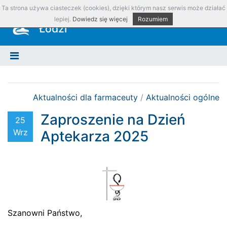
Ta strona używa ciasteczek (cookies), dzięki którym nasz serwis może działać
Okręgowa Izba Aptekarska w
lepiej.
Dowiedz się więcej
Rozumiem
Łodzi
Aktualności dla farmaceuty
/
Aktualności ogólne
Zaproszenie na Dzień
25
Wrz
Aptekarza 2025
Szanowni Państwo,