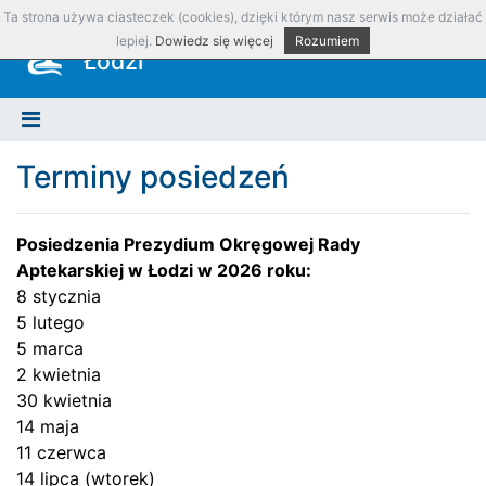
Ta strona używa ciasteczek (cookies), dzięki którym nasz serwis może działać
Okręgowa Izba Aptekarska w
lepiej.
Dowiedz się więcej
Rozumiem
Łodzi
Terminy posiedzeń
Posiedzenia Prezydium Okręgowej Rady
Aptekarskiej w Łodzi w 2026 roku:
8 stycznia
5 lutego
5 marca
2 kwietnia
30 kwietnia
14 maja
11 czerwca
14 lipca (wtorek)