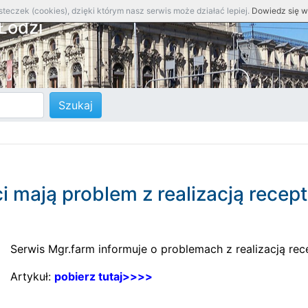
teczek (cookies), dzięki którym nasz serwis może działać lepiej.
Dowiedz się w
Łodzi
 mają problem z realizacją recept
Serwis Mgr.farm informuje o problemach z realizacją rece
Artykuł:
pobierz tutaj>>>>