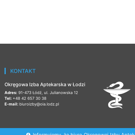
KONTAKT
Okręgowa Izba Aptekarska w Łodzi
Adres:
91-473 Łódź, ul. Julianowska 12
Tel:
+48 42 657 30 38
E-mail:
biuroizby@oia.lodz.pl
Informujemy, że biuro Okręgowej Izby Apteka