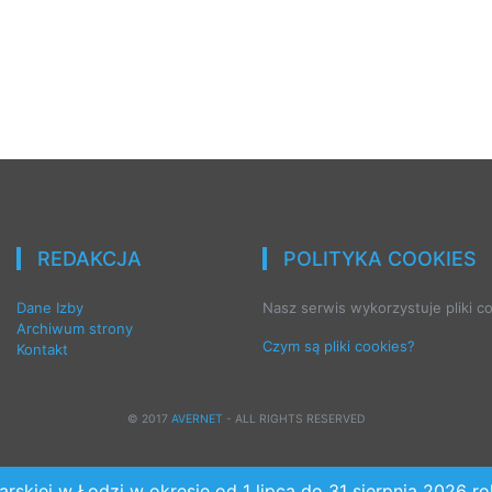
REDAKCJA
POLITYKA COOKIES
Dane Izby
Nasz serwis wykorzystuje pliki co
Archiwum strony
Czym są pliki cookies?
Kontakt
© 2017
AVERNET
- ALL RIGHTS RESERVED
rskiej w Łodzi w okresie od 1 lipca do 31 sierpnia 2026 r