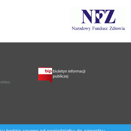
okies.
oku będzie czynne od poniedziałku do czwartku.