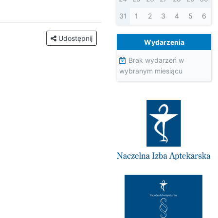
31
1
2
3
4
5
6
Udostępnij
Wydarzenia
Brak wydarzeń w
wybranym miesiącu