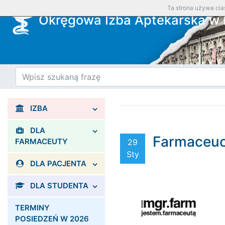
Ta strona używa cias
Okręgowa Izba Aptekarska w 
IZBA
DLA
Farmaceuci
FARMACEUTY
29
Sty
DLA PACJENTA
DLA STUDENTA
TERMINY
POSIEDZEŃ W 2026