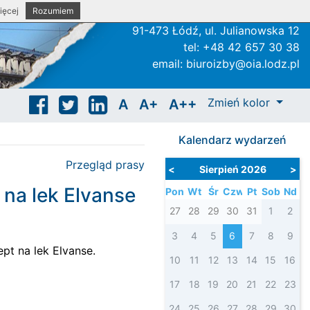
ięcej
Rozumiem
Adres:
91-473 Łódź, ul. Julianowska 12
tel: +48 42 657 30 38
email:
biuroizby@oia.lodz.pl
Zmień kolor
A
A+
A++
Kalendarz wydarzeń
Przegląd prasy
<
Sierpień 2026
>
 na lek Elvanse
Pon
Wt
Śr
Czw
Pt
Sob
Nd
27
28
29
30
31
1
2
3
4
5
6
7
8
9
pt na lek Elvanse.
10
11
12
13
14
15
16
17
18
19
20
21
22
23
24
25
26
27
28
29
30