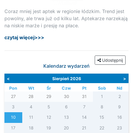
Coraz mniej jest aptek w regionie łódzkim. Trend jest
powolny, ale trwa już od kilku lat. Aptekarze narzekają
na niskie marże i presję na płace.
czytaj więcej>>>
Udostępnij
Kalendarz wydarzeń
<
Sierpień 2026
>
Pon
Wt
Śr
Czw
Pt
Sob
Nd
27
28
29
30
31
1
2
3
4
5
6
7
8
9
10
11
12
13
14
15
16
17
18
19
20
21
22
23