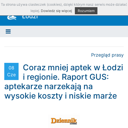
Ta strona używa ciasteczek (cookies), dzięki którym nasz serwis może działać
Okręgowa Izba Aptekarska w
lepiej.
Dowiedz się więcej
Rozumiem
Łodzi
Przegląd prasy
Coraz mniej aptek w Łodzi
08
Cze
i regionie. Raport GUS:
aptekarze narzekają na
wysokie koszty i niskie marże