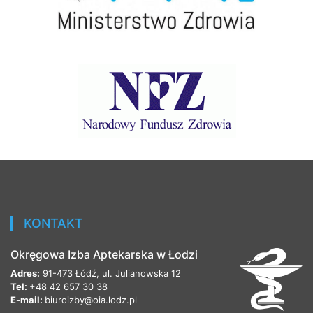
KONTAKT
Okręgowa Izba Aptekarska w Łodzi
Adres:
91-473 Łódź, ul. Julianowska 12
Tel:
+48 42 657 30 38
E-mail:
biuroizby@oia.lodz.pl